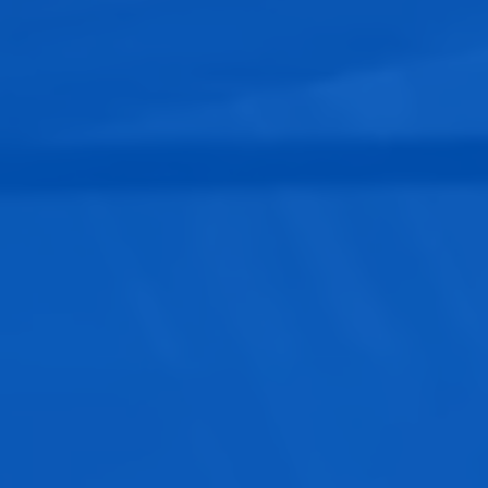
Estructura
:
Tres sellos
: La bolsa está sellada
herméticamente en tres de sus lados, dejando
uno abierto para llenarla con el producto. Una vez
llenada, el cuarto lado se sella mediante calor o
presión.
Tipos de sellado
:
Térmico
: Utiliza máquinas de sellado que aplican
calor y presión.
Al vacío
: Se elimina el aire antes de sellar,
aumentando la vida útil del producto.