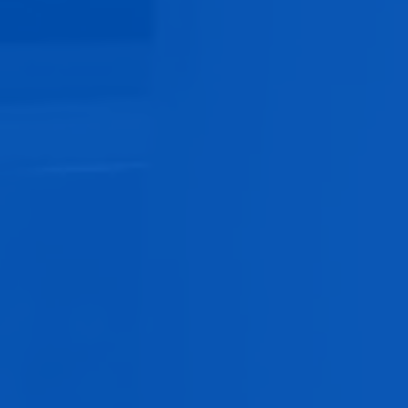
mantiene los alimentos frescos por más tiempo.
Versatilidad
:
Se puede usar con alimentos sólidos, líquidos o en
polvo.
También permite impresión personalizada para
incluir información del producto, marca y diseño
atractivo.
Facilidad de uso en procesos industriales
:
Compatible con máquinas automáticas de
envasado.
Soporta condiciones extremas, como