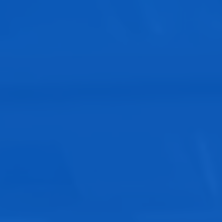
Ventajas para la industria
alimentaria:
Higiene y seguridad
: La hermeticidad reduce
riesgos de contaminación.
Mayor vida útil
: Conserva las propiedades del
alimento por más tiempo.
Optimización logística
: Su diseño compacto
ahorra espacio en almacenamiento y transporte.
Sostenibilidad
: Muchos fabricantes ofrecen
opciones reciclables o biodegradables.