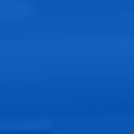
La bolsa tres sellos
Ventajas de la Bolsa Tres Sellos
Protección del alimento
:
Los materiales y los sellos evitan la entrada de
aire, humedad, y microorganismos que podrían
deteriorar el producto.
Esto es especialmente importante en productos
perecederos como carnes, quesos, o productos
congelados.
Conservación de la frescura
:
En las bolsas al vacío, la extracción de aire reduce
la oxidación y la proliferación de bacterias, lo que